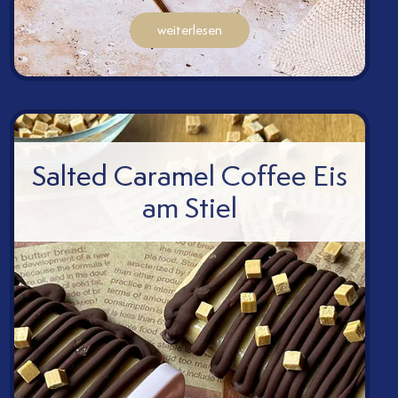
ksw
weiterlesen
Salted Caramel Coffee Eis
am Stiel