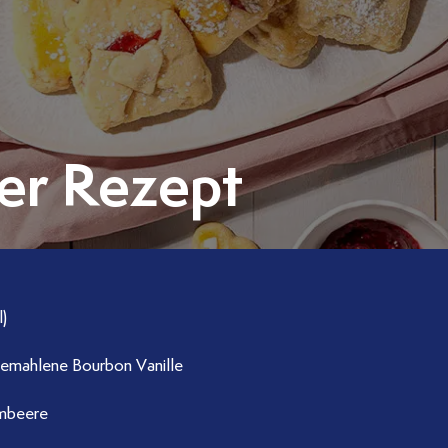
er Rezept
)
gemahlene Bourbon Vanille
imbeere