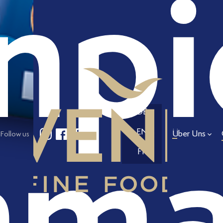
npi
ma
DE
EN
Über Uns
Follow us
FR
FAQ