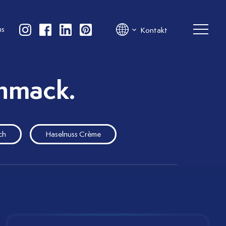
us
Kontakt
hmack.
ch
Haselnuss Crème