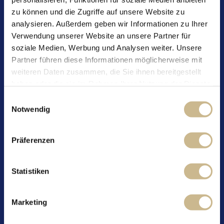
zu können und die Zugriffe auf unsere Website zu
analysieren. Außerdem geben wir Informationen zu Ihrer
Verwendung unserer Website an unsere Partner für
soziale Medien, Werbung und Analysen weiter. Unsere
Partner führen diese Informationen möglicherweise mit
Saftig-süsse und höchst aromatische Pfirsiche
weiteren Daten zusammen, die Sie ihnen bereitgestellt
vereinen wir mit der spritzigen, frischen Maracuja – für
haben oder die sie im Rahmen Ihrer Nutzung der Dienste
ein unvergleichlich beeindruckendes
gesammelt haben.
Einwilligungsauswahl
Geschmackserlebnis.
Notwendig
Fruchtaufstrich mit 55 % Fruchtanteil
Präferenzen
Glasinhalt: 250 g
Nährwertangaben pro 100 g
Statistiken
Energie: 830 kJ / 195 kcal
Fett: 0.1 g
Marketing
davon gesättigte Fettsäuren: 0 g
Kohlenhydrate: 47.4 g