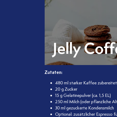
Jelly Cof
Zutaten:
480 ml starker Kaffee zubereite
20 g Zucker
15 g Gelatinepulver (ca. 1,5 EL)
250 ml Milch (oder pflanzliche Al
30 ml gezuckerte Kondensmilch
Optional: zusätzlicher Espresso 