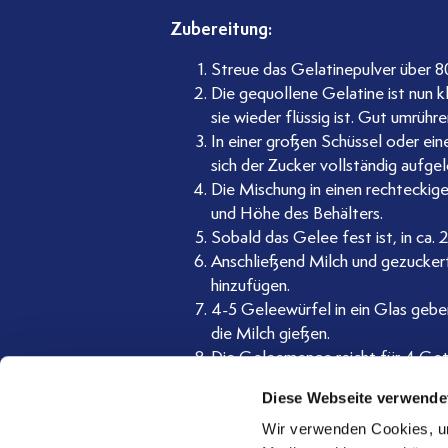
Zubereitung:
Streue das Gelatinepulver über 8
Die gequollene Gelatine ist nun k
sie wieder flüssig ist. Gut umrühr
In einer großen Schüssel oder ei
sich der Zucker vollständig aufgel
Die Mischung in einen rechteckig
und Höhe des Behälters.
Sobald das Gelee fest ist, in ca.
Anschließend Milch und gezucker
hinzufügen.
4-5 Geleewürfel in ein Glas gebe
die Milch gießen.
Die Geleemenge reicht für 4 Get
die Milchmenge beliebig anpasse
Diese Webseite verwende
Wir verwenden Cookies, um