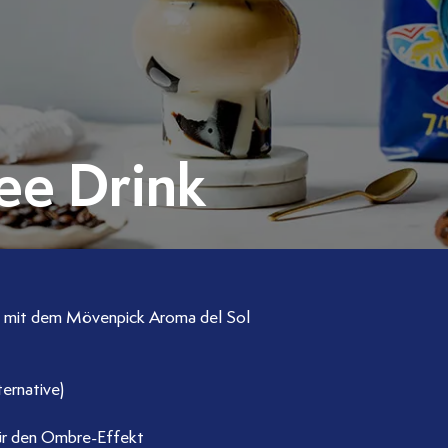
fee Drink
t mit dem Mövenpick Aroma del Sol
ternative)
für den Ombre-Effekt