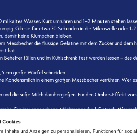
0 ml kaltes Wasser. Kurz umrühren und 1–2 Minuten stehen lasse
lumpig. Gib sie für etwa 30 Sekunden in die Mikrowelle oder 1-2
en, damit keine Klümpchen bleiben.
nem Messbecher die flüssige Gelatine mit dem Zucker und dem h
öst hat.
en Behälter füllen und im Kühlschrank fest werden lassen – das 
 2,5 cm große Würfel schneiden.
te Kondensmilch in einem großen Messbecher verrühren. Wer e
n und die süße Milch darübergießen. Für den Ombre-Effekt vors
ränke. Die hier angegebene Milchmenge für 1 Getränk. Wer meh
n.
t Cookies
 Inhalte und Anzeigen zu personalisieren, Funktionen für sozia