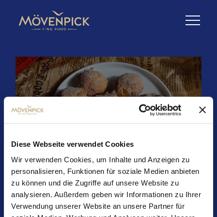
Fluffige Quarkbällchen
aus dem Airfryer
Diese Webseite verwendet Cookies
Wir verwenden Cookies, um Inhalte und Anzeigen zu
personalisieren, Funktionen für soziale Medien anbieten
Zutaten (ca. 16 Stück):
zu können und die Zugriffe auf unsere Website zu
250 g Mehl
analysieren. Außerdem geben wir Informationen zu Ihrer
1,5 TL Backpulver
Verwendung unserer Website an unsere Partner für