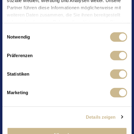
60 g Zucker
soziale Medien, Werbung und Analysen weiter. Unsere
1 Päckchen Vanillezucker
Partner führen diese Informationen möglicherweise mit
1 Prise Salz
weiteren Daten zusammen, die Sie ihnen bereitgestellt
2 Eier (M)
haben oder die sie im Rahmen Ihrer Nutzung der Dienste
150 g Mövenpick Feinjoghurt (Sorte
gesammelt haben.
Einwilligungsauswahl
Zimtschnecke)
Notwendig
50 g weiche Butter
Zum Wälzen: Zimt & Zucker
Präferenzen
Zubereitung:
Mehl, Backpulver, Zucker, Vanillezucker und Salz
Statistiken
in einer Schüssel vermischen.
Eier, Joghurt und Butter vermengen. Danach alle
Marketing
trockenen Zutaten aus Schritt 1 zugeben und zu
einem glatten, leicht festeren Teig verrühren.
Hände leicht einölen oder Teelöffel verwenden,
um kleine runde Bällchen zu formen.
Details zeigen
Bällchen in den Airfryer legen (nicht zu eng), bei
185 °C ca. 10–12 Minuten backen, bis sie