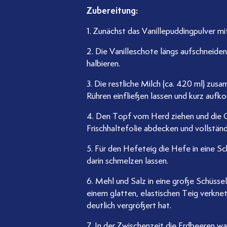
Zubereitung:
1. Zunächst das Vanillepuddingpulver mi
2. Die Vanilleschote längs aufschneide
halbieren.
3. Die restliche Milch (ca. 420 ml) zu
Rühren einfließen lassen und kurz aufkoc
4. Den Topf vom Herd ziehen und die Cr
Frischhaltefolie abdecken und vollständ
5. Für den Hefeteig die Hefe in eine S
darin schmelzen lassen.
6. Mehl und Salz in eine große Schüsse
einem glatten, elastischen Teig verkn
deutlich vergrößert hat.
7. In der Zwischenzeit die Erdbeeren wa