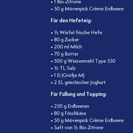
• 1 Bio-Zitrone
• 50 g Mövenpick Crème Erdbeere
k
Für den Hefeteig:
• ½ Würfel frische Hefe
• 80 g Zucker
• 200 ml Milch
• 70 g Butter
• 500 g Weizenmehl Type 550
• ½ TL Salz
swelt
• 1 Ei (Größe M)
• 2 EL griechischer Joghurt
Für Füllung und Topping:
• 250 g Erdbeeren
• 80 g Frischkäse
• 50 g Mövenpick Crème Erdbeere
• Saft von ½ Bio-Zitrone