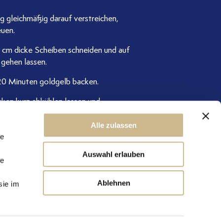
g gleichmäßig darauf verstreichen,
euen.
 2 cm dicke Scheiben schneiden und auf
 gehen lassen.
20 Minuten goldgelb backen.
cken kurz abkühlen lassen und
Alle zulassen
le
Auswahl erlauben
le
Ablehnen
sie im