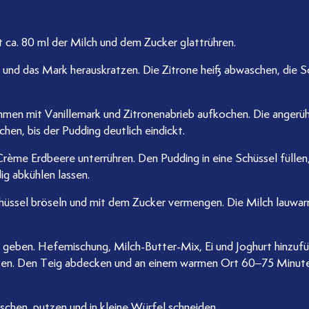
t ca. 80 ml der Milch und dem Zucker glattrühren.
n und das Mark herauskratzen. Die Zitrone heiß abwaschen, die S
sammen mit Vanillemark und Zitronenabrieb aufkochen. Die anger
hen, bis der Pudding deutlich eindickt.
ème Erdbeere unterrühren. Den Pudding in eine Schüssel füllen,
ig abkühlen lassen.
chüssel bröseln und mit dem Zucker vermengen. Die Milch lauwar
l geben. Hefemischung, Milch-Butter-Mix, Ei und Joghurt hinzuf
eten. Den Teig abdecken und an einem warmen Ort 60–75 Minuten
schen, putzen und in kleine Würfel schneiden.