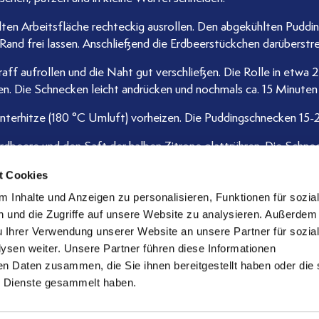
lten Arbeitsfläche rechteckig ausrollen. Den abgekühlten Puddin
 Rand frei lassen. Anschließend die Erdbeerstückchen darüberstr
raff aufrollen und die Naht gut verschließen. Die Rolle in etwa
en. Die Schnecken leicht andrücken und nochmals ca. 15 Minuten
terhitze (180 °C Umluft) vorheizen. Die Puddingschnecken 15-
Erdbeere und den Saft der halben Zitrone glattrühren. Die Schne
g bestreichen.
t Cookies
 Inhalte und Anzeigen zu personalisieren, Funktionen für sozia
 und die Zugriffe auf unsere Website zu analysieren. Außerdem
u Ihrer Verwendung unserer Website an unsere Partner für sozia
sen weiter. Unsere Partner führen diese Informationen
en Daten zusammen, die Sie ihnen bereitgestellt haben oder die 
 Dienste gesammelt haben.