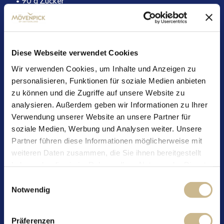
• 90 g Zucker
• 4 Eier (Größe M)
• 375 g Weizenmehl (Type 405)
• 5 EL Backkakao
• 2 TL Backpulver
Diese Webseite verwendet Cookies
• 1 Prise Salz
Wir verwenden Cookies, um Inhalte und Anzeigen zu
• 300 ml Buttermilch
personalisieren, Funktionen für soziale Medien anbieten
• 150 g Mövenpick Feinjoghurt Kirsche
zu können und die Zugriffe auf unsere Website zu
• 100 g Kirschen (aus dem Glas)
analysieren. Außerdem geben wir Informationen zu Ihrer
• 1 TL Speisestärke
Verwendung unserer Website an unsere Partner für
• Etwas Butter zum Einfetten des Waffeleisens
soziale Medien, Werbung und Analysen weiter. Unsere
So geht`s:
Partner führen diese Informationen möglicherweise mit
weiteren Daten zusammen, die Sie ihnen bereitgestellt
1.
Zartbitterschokolade grob hacken und über einem
haben oder die sie im Rahmen Ihrer Nutzung der Dienste
heißen Wasserbad schmelzen, kurz abkühlen lassen.
gesammelt haben.
Einwilligungsauswahl
Notwendig
2.
Die weiche Butter mit dem Zucker cremig schlagen,
die Eier einzeln unterrühren, bis eine glatte Masse
entsteht.
Präferenzen