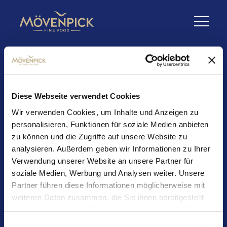
Diese Webseite verwendet Cookies
Wir verwenden Cookies, um Inhalte und Anzeigen zu
Schwarzwälder-
personalisieren, Funktionen für soziale Medien anbieten
Kirsch-Dessert im Glas
zu können und die Zugriffe auf unsere Website zu
analysieren. Außerdem geben wir Informationen zu Ihrer
Verwendung unserer Website an unsere Partner für
soziale Medien, Werbung und Analysen weiter. Unsere
Zutaten:
Partner führen diese Informationen möglicherweise mit
weiteren Daten zusammen, die Sie ihnen bereitgestellt
Mövenpick Brownie
haben oder die sie im Rahmen Ihrer Nutzung der Dienste
Sauerkirschen aus dem Glas
gesammelt haben.
Einwilligungsauswahl