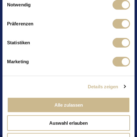
Mascarpone
Notwendig
Vanille
etwas Wasser
2EL Ahornsirup
Präferenzen
Zubereitung:
Statistiken
Die Mascarpone zusammen mit der Vanille,
etwas Wasser und Ahornsirup vermengen.
Anschließend nacheinander Mascarpone-Creme,
Marketing
Sauerkirschen und gebröselter Brownie in einem
Glas schichten.
Für den perfekten Geschmack circa 60 Minuten
Details zeigen
im Kühlschrank ziehen lassen und anschließend
genießen.
Alle zulassen
Zurück
Auswahl erlauben