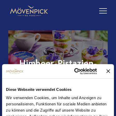
Himbeer-Pistazien-
Trifle
Diese Webseite verwendet Cookies
Zutaten für 4–6 Personen
Wir verwenden Cookies, um Inhalte und Anzeigen zu
100 g Vollkorn Butterkekse
personalisieren, Funktionen für soziale Medien anbieten
zu können und die Zugriffe auf unsere Website zu
Mövenpick Feinjoghurt
4 Becher (à 150 g)