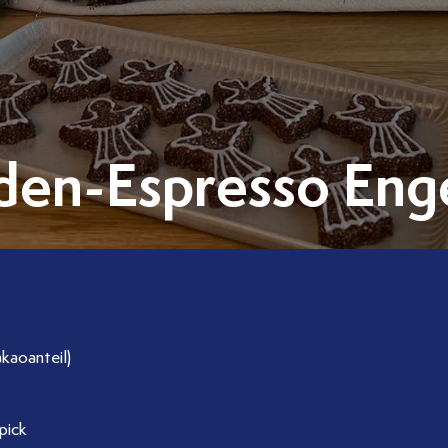
den-Espresso Enge
kaoanteil)
pick