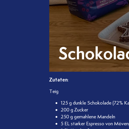
Schokola
Zutaten
:
Teig
125 g dunkle Schokolade (72% Ka
200 g Zucker
250 g gemahlene Mandeln
5 EL starker Espresso von Möven