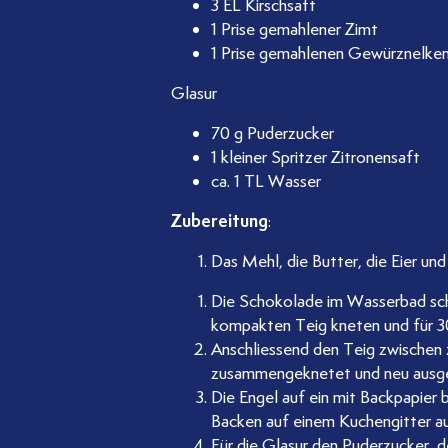
t
3 EL Kirschsaft
1 Prise gemahlener Zimt
1 Prise gemahlenen Gewürznelke
Glasur
70 g Puderzucker
1 kleiner Spritzer Zitronensaft
ca. 1 TL Wasser
Zubereitung
:
Das Mehl, die Butter, die Eier un
Die Schokolade im Wasserbad schm
kompakten Teig kneten und für 30
Anschliessend den Teig zwischen 
zusammengeknetet und neu ausgero
Die Engel auf ein mit Backpapier
Backen auf einem Kuchengitter au
Für die Glasur den Puderzucker, d