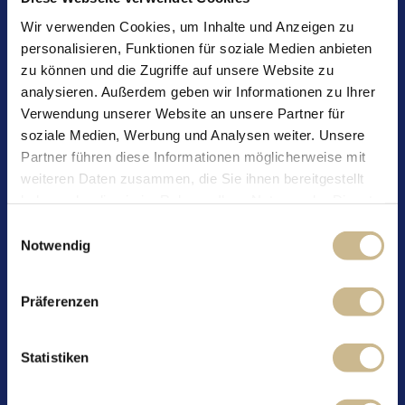
• 85 g Zucker
Wir verwenden Cookies, um Inhalte und Anzeigen zu
personalisieren, Funktionen für soziale Medien anbieten
• 80 g Mehl
zu können und die Zugriffe auf unsere Website zu
• 30 ml Öl
analysieren. Außerdem geben wir Informationen zu Ihrer
Verwendung unserer Website an unsere Partner für
• 50 ml Milch
soziale Medien, Werbung und Analysen weiter. Unsere
Partner führen diese Informationen möglicherweise mit
• 3 g Backpulver
weiteren Daten zusammen, die Sie ihnen bereitgestellt
• Lebensmittelfarbe (optional)
haben oder die sie im Rahmen Ihrer Nutzung der Dienste
gesammelt haben.
Einwilligungsauswahl
Füllung:
Notwendig
• 200 ml Sahne
• 1 Päckchen Sahnesteif
• 1 Becher Mövenpick Feinjoghurt
Präferenzen
Zubereitung:
1. Eier trennen. Eiweiß mit dem Zucker steif schlagen.
Statistiken
Eigelb vorsichtig unterheben. Mehl und Backpulver
sieben und behutsam unterziehen. Öl und Milch