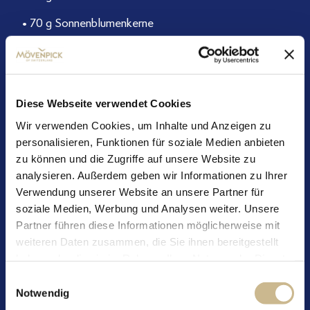
• 70 g Sonnenblumenkerne
• 30 g Kakaopulver
• 2 EL frisch gebrühter Bohnenkaffee Barista Espresso
von Mövenpick
Diese Webseite verwendet Cookies
• 1 TL Zimt
Wir verwenden Cookies, um Inhalte und Anzeigen zu
personalisieren, Funktionen für soziale Medien anbieten
• 1 Prise Salz
zu können und die Zugriffe auf unsere Website zu
analysieren. Außerdem geben wir Informationen zu Ihrer
• 2 Tropfen Vanillearoma
Verwendung unserer Website an unsere Partner für
• 2 EL Chiasamen
soziale Medien, Werbung und Analysen weiter. Unsere
Partner führen diese Informationen möglicherweise mit
Zum Wälzen (nach Belieben)
weiteren Daten zusammen, die Sie ihnen bereitgestellt
haben oder die sie im Rahmen Ihrer Nutzung der Dienste
• Kakaonibs
gesammelt haben.
Einwilligungsauswahl
• Kakaopulver
Notwendig