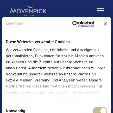
Diese Webseite verwendet Cookies
Wir verwenden Cookies, um Inhalte und Anzeigen zu
personalisieren, Funktionen für soziale Medien anbieten
zu können und die Zugriffe auf unsere Website zu
Multivitamin-Cocktail
analysieren. Außerdem geben wir Informationen zu Ihrer
Verwendung unserer Website an unsere Partner für
soziale Medien, Werbung und Analysen weiter. Unsere
Partner führen diese Informationen möglicherweise mit
Zutaten:
weiteren Daten zusammen, die Sie ihnen bereitgestellt
haben oder die sie im Rahmen Ihrer Nutzung der Dienste
500 ml 100% Direktsaft Apfel mit Acerola
gesammelt haben.
Einwilligungsauswahl
500 ml 100% Direktsaft Fruchtmix
Notwendig