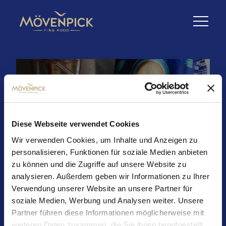
Double Chocolate
Diese Webseite verwendet Cookies
Chip Latte
Wir verwenden Cookies, um Inhalte und Anzeigen zu
personalisieren, Funktionen für soziale Medien anbieten
zu können und die Zugriffe auf unsere Website zu
analysieren. Außerdem geben wir Informationen zu Ihrer
Zutaten (für 1 Glas):
Verwendung unserer Website an unsere Partner für
• Schokoladensauce
soziale Medien, Werbung und Analysen weiter. Unsere
• Eiswürfel
Partner führen diese Informationen möglicherweise mit
• ca. 150 ml Milch
weiteren Daten zusammen, die Sie ihnen bereitgestellt