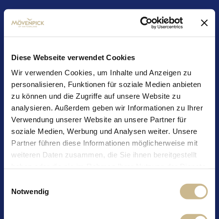
Diese Webseite verwendet Cookies
Wir verwenden Cookies, um Inhalte und Anzeigen zu
personalisieren, Funktionen für soziale Medien anbieten
zu können und die Zugriffe auf unsere Website zu
analysieren. Außerdem geben wir Informationen zu Ihrer
Verwendung unserer Website an unsere Partner für
Vanilla Frappe
soziale Medien, Werbung und Analysen weiter. Unsere
Partner führen diese Informationen möglicherweise mit
weiteren Daten zusammen, die Sie ihnen bereitgestellt
haben oder die sie im Rahmen Ihrer Nutzung der Dienste
Zutaten:
gesammelt haben.
Einwilligungsauswahl
Notwendig
Mövenpick Iced Coffee Creamy Vanilla
Vanilleeis