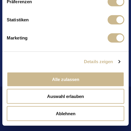
Präferenzen
Zubereitung:
Den Iced Coffee mit zwei Kugeln Vanille-Eis in einen
Statistiken
Mixer geben und gut pürieren. In ein Glas geben und je
mit einer weiteren Kugel Vanille-Eis garnieren.
Marketing
Zurück
Details zeigen
Alle zulassen
Auswahl erlauben
Ablehnen
Impressum
Datenschutz
Jobs