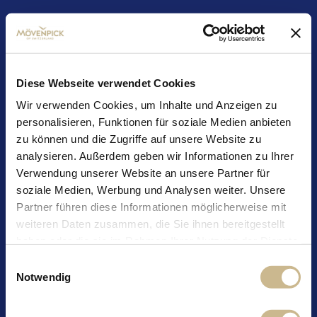
Diese Webseite verwendet Cookies
Legal Notice
Wir verwenden Cookies, um Inhalte und Anzeigen zu
personalisieren, Funktionen für soziale Medien anbieten
zu können und die Zugriffe auf unsere Website zu
Copyright 2020 by Mövenpick Holding AG, Schweiz.
analysieren. Außerdem geben wir Informationen zu Ihrer
All rights reserved.
Verwendung unserer Website an unsere Partner für
soziale Medien, Werbung und Analysen weiter. Unsere
Mövenpick Holding AG
Partner führen diese Informationen möglicherweise mit
Oberneuhofstrasse 12
weiteren Daten zusammen, die Sie ihnen bereitgestellt
CH-6340 Baar
haben oder die sie im Rahmen Ihrer Nutzung der Dienste
gesammelt haben.
Einwilligungsauswahl
Tel.: +41 41 759 17 17
Notwendig
E-mail
finefood@moevenpick-group.com
Registered office: Baar, Switzerland