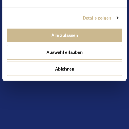
Säure
Körper
Details zeigen
Zubereitung
Für eine optimale Tasse Mövenpick Kaffee
Alle zulassen
empfehlen wir eine Auslaufzeit von 18 bis 22
Sekunden.
Auswahl erlauben
Verfügbar in:
Ablehnen
Europa