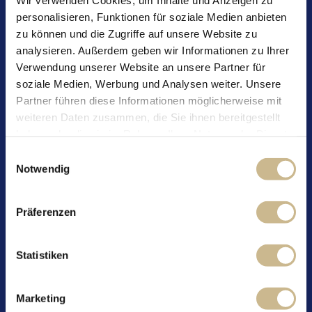
personalisieren, Funktionen für soziale Medien anbieten
zu können und die Zugriffe auf unsere Website zu
analysieren. Außerdem geben wir Informationen zu Ihrer
Edle 100% Arabica-Kaffeebohnen und die fein
Verwendung unserer Website an unsere Partner für
abgestimmte, sorgsame Röstung verleihen diesem
soziale Medien, Werbung und Analysen weiter. Unsere
Kaffee seinen milden, süßen und aromatischen
Partner führen diese Informationen möglicherweise mit
Geschmack mit einer samtigen Crema. Der Schümli
weiteren Daten zusammen, die Sie ihnen bereitgestellt
nach Schweizer Art ist die perfekte genussvolle
haben oder die sie im Rahmen Ihrer Nutzung der Dienste
Ergänzung zum Frühstück.
gesammelt haben.
Einwilligungsauswahl
Notwendig
Erhältlich als 36er Beutel für Kaffee Pads Maschinen
Intensität
:
Präferenzen
2
/
5
Statistiken
Röstung
Bitterkeit
Marketing