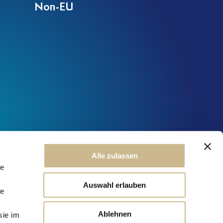
Non-EU
Alle zulassen
le
Auswahl erlauben
le
Ablehnen
sie im