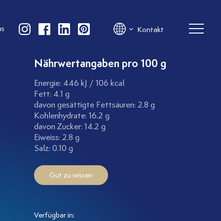
us
Kontakt
Nährwertangaben pro 100 g
Energie: 446 kJ / 106 kcal
Fett: 4.1 g
davon gesättigte Fettsäuren: 2.8 g
Kohlenhydrate: 16.2 g
davon Zucker: 14.2 g
Eiweiss: 2.8 g
Salz: 0.10 g
Gut zu wissen
Verfügbar in: