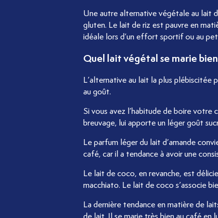
kswe
Une autre alternative végétale au lait de
gluten. Le lait de riz est pauvre en mat
idéale lors d’un effort sportif ou au pe
Quel lait végétal se marie bien
L’alternative au lait la plus plébiscité
au goût.
Si vous avez l’habitude de boire votre c
breuvage, lui apporte un léger goût suc
Le parfum léger du lait d’amande convie
café, car il a tendance à avoir une cons
Le lait de coco, en revanche, est délic
macchiato. Le lait de coco s’associe bi
La dernière tendance en matière de lait
de lait. Il se marie très bien au café e