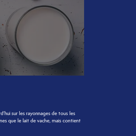
rd’hui sur les rayonnages de tous les
s que le lait de vache, mais contient