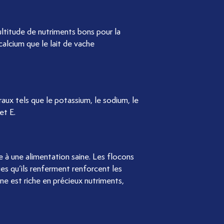
ultitude de nutriments bons pour la
calcium que le lait de vache
raux tels que le potassium, le sodium, le
et E.
e à une alimentation saine. Les flocons
ues qu’ils renferment renforcent les
ine est riche en précieux nutriments,