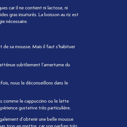
es car il ne contient ni lactose, ni
des gras insaturés. La boisson au riz est
gie nécessaire.
t de sa mousse. Mais il faut s’habituer
er atténue subtilement l’amertume du
fois, nous le déconseillons dans le
ons comme le cappuccino ou le latte
érience gustative très particulière.
 également d’obtenir une belle mousse
 pas trop en mettre, car son parfum très