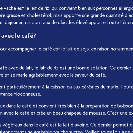
lt
 vache est le lait de riz, qui convient bien aux personnes allergiqu
ière grasse et cholestérol, mais apporte une grande quantité d’aci
tit-déjeuner, car son taux de glucides élevé apporte toute l’éner
 avec le café?
e pour accompagner le café est le lait de soja, en raison notammen
afé avec du lait, le lait de riz est une bonne solution. Ce derni
ré et se marie agréablement avec la saveur du café.
nt particulièrement à la cuisson ou aux céréales du matin. Toute
istance floconneuse.
ieux dans le café et convient très bien à la préparation de boiss
en avec le café et crée un beau chapeau de mousse. C’est une exp
s végétaux dans le café est le lait d’avoine. Ce dernier permet
n lui apportant une agréable touche sucrée. Veillez toutefois à ne