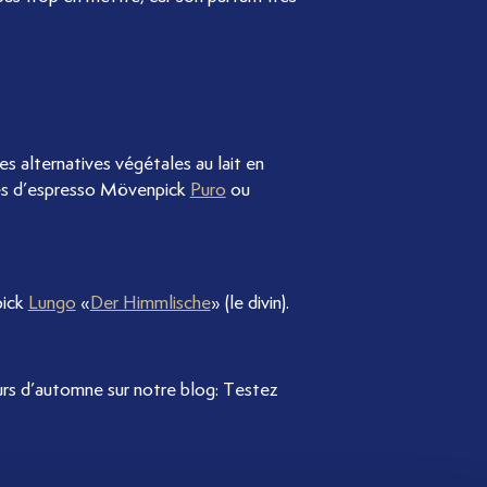
s alternatives végétales au lait en
és d’espresso Mövenpick
Puro
ou
pick
Lungo
«
Der Himmlische
» (le divin).
urs d’automne sur notre blog: Testez