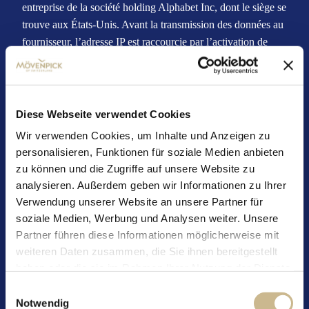
entreprise de la société holding Alphabet Inc, dont le siège se
trouve aux États-Unis. Avant la transmission des données au
fournisseur, l’adresse IP est raccourcie par l’activation de
l’anonymisation IP (« anonymizeIP ») sur ce site web, dans
les États membres de l’Union européenne ou dans d’autres
États signataires de l’accord sur l’Espace économique
européen. L’adresse IP anonymisée transmise par votre
Diese Webseite verwendet Cookies
navigateur dans le cadre de Google Analytics n’est pas
Wir verwenden Cookies, um Inhalte und Anzeigen zu
recoupée avec d’autres données de Google. Ce n’est que
personalisieren, Funktionen für soziale Medien anbieten
dans des cas exceptionnels que l’adresse IP complète est
zu können und die Zugriffe auf unsere Website zu
envoyée à un serveur de Google aux États-Unis et n’est
analysieren. Außerdem geben wir Informationen zu Ihrer
tronquée que là-bas. Dans ces cas, nous nous assurons par
Verwendung unserer Website an unsere Partner für
des garanties contractuelles que Google Inc. respecte un
soziale Medien, Werbung und Analysen weiter. Unsere
niveau suffisant de protection des données. Selon Google
Partner führen diese Informationen möglicherweise mit
Inc., l’adresse IP ne sera en aucun cas mise en relation avec
weiteren Daten zusammen, die Sie ihnen bereitgestellt
d’autres données concernant l’utilisateur. Vous trouverez de
haben oder die sie im Rahmen Ihrer Nutzung der Dienste
plus amples informations sur le service d’analyse web utilisé
gesammelt haben.
Einwilligungsauswahl
sur le site web de Google Analytics. Vous trouverez des
Notwendig